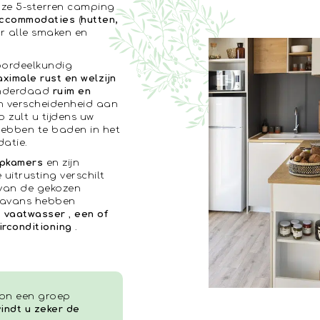
nze 5-sterren camping
accommodaties
(
hutten,
or alle smaken en
 oordeelkundig
ximale rust en welzijn
 inderdaad
ruim en
n verscheidenheid aan
zult u tijdens uw
hebben te baden in het
atie.
apkamers
en zijn
 uitrusting verschilt
 van de gekozen
ravans hebben
n
vaatwasser
,
een of
irconditioning
.
oon een groep
indt u zeker de