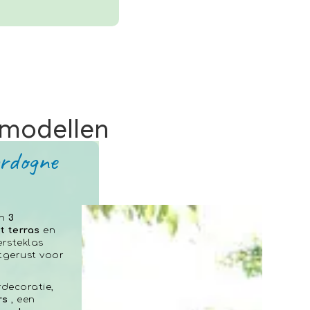
 modellen
ordogne
jn
3
t terras
en
rsteklas
itgerust voor
decoratie,
rs
, een