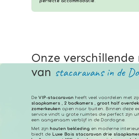
perfecte accommodatie
.
Onze verschillende
stacaravans in de D
van
De
VIP-stacaravan
heeft veel voordelen met zi
slaapkamers
,
2 badkamers
,
groot half overdek
zomerkeuken
open naar buiten. Binnen deze ee
service vindt u grote ruimtes die perfect zijn u
een aangenaam verblijf in de Dordogne.
Met zijn
houten bekleding
en moderne interieur
biedt de
Luxe Bois stacaravan
drie slaapkame