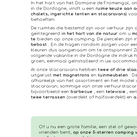
In het hart van het Domaine de Fromengal, o
in de Dordogne, vindt u een
ruime keuze aan 
chalets, ingerichte tenten en stacaravans
) vo
behoeften.
De ruimtes die bestemd zijn voor verhuur zijn
geïntegreerd
in het hart van de natuur
om u
ma
te
bieden op onze camping. De percelen zijn
bebost
. En de hagen rondom zorgen voor ee
kleuren dus aangenaam om te ontspannen! Zo 
volgende vakantie in de Dordogne de indruk 
groen, eenmaal geïnstalleerd in uw accommod
Al onze stacaravans hebben
twee of drie sla
uitgerust
met magnetrons
en
tuinmeubelen
. De
afhankelijk van het assortiment en het model
stacaravan; sommige van onze verhuurstaca
bijvoorbeeld een
barbecue
, een
televisie
, ee
twee terrassen
(overdekt of halfoverdekt) en
a
Of u nu een grote familie, een stel of gew
vrienden bent,
op onze 5-sterren camping v